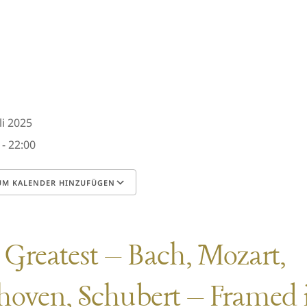
uli 2025
 - 22:00
M KALENDER HINZUFÜGEN
erunterladen
Google Kalender
iCalendar
Office 365
Outlook Live
Greatest – Bach, Mozart,
hoven, Schubert – Framed 