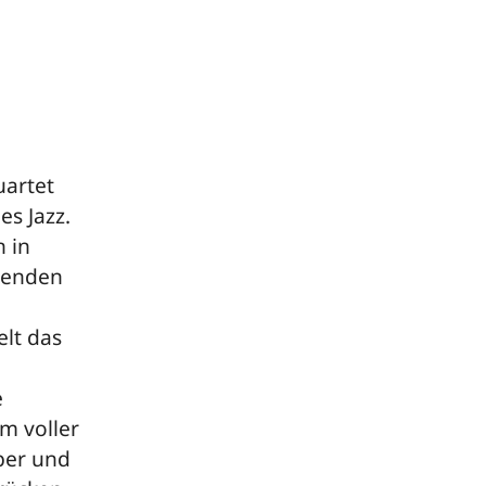
artet
es Jazz.
 in
ßenden
lt das
e
m voller
aber und