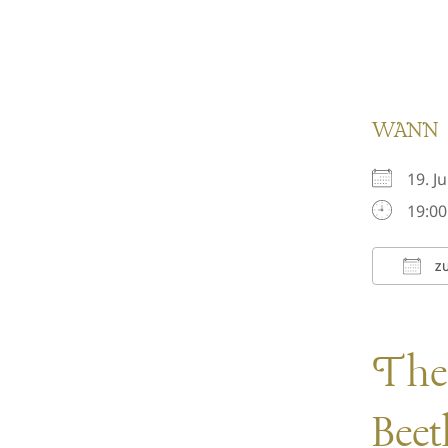
WANN
19. J
19:00
ZU
ICS h
The 
Beet