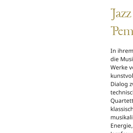
Jazz
Pem
In ihre
die Musi
Werke v
kunstvo
Dialog z
technis
Quartett
klassis
musikali
Energie,