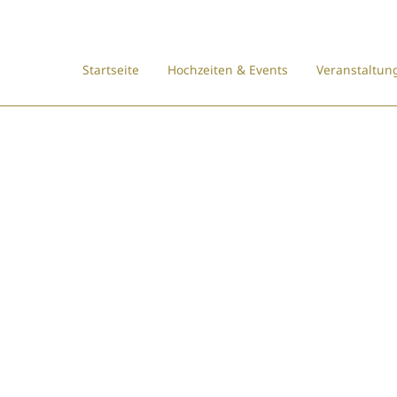
Startseite
Hochzeiten & Events
Veranstaltun
Skip
to
content